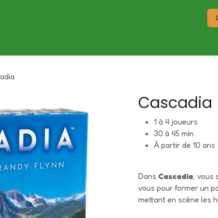
Réservation
Offre entreprise et groupes
Évènements
adia
Cascadia
1 à 4 joueurs
30 à 45 min
À partir de 10 ans
Dans
Cascadia
, vous 
vous pour former un pa
mettant en scène les ha