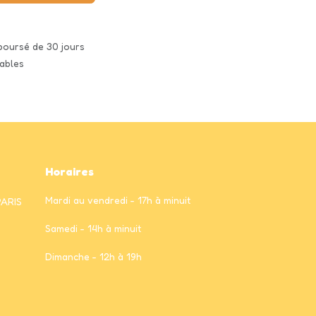
mboursé de 30 jours
rables
Horaires
Mardi au vendredi - 17h à minuit
PARIS
Samedi - 14h à minuit
Dimanche - 12h à 19h