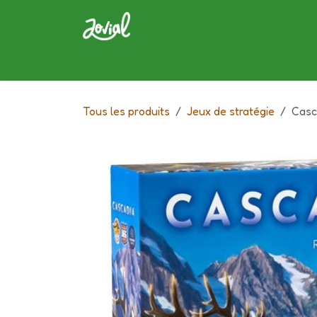
Se rendre au contenu
Bar à jeux
Boutique
La carte
Tous les produits
Jeux de stratégie
Casc