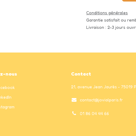
Conditions générales
Garantie satisfait ou re
Livraison : 2-3 jours ouv
ez-nous
Contact
21, avenue Jean Jaurès - 75019 
acebook
nkedIn
contact@jovialparis.fr
stagram
01 86 04 44 66