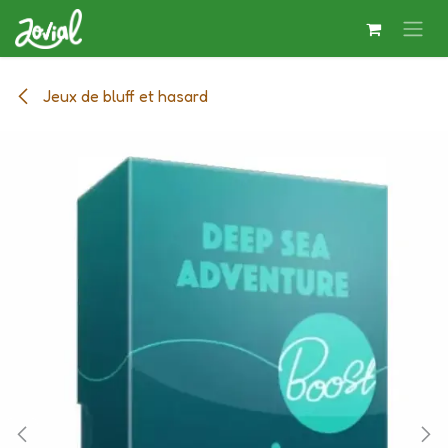
Se rendre au contenu
Jeux de bluff et hasard