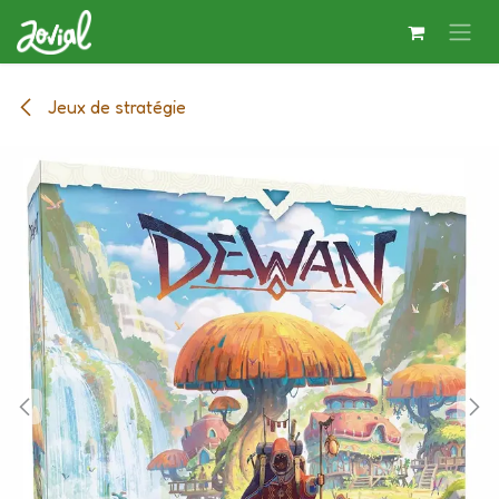
Se rendre au contenu
Jeux de stratégie