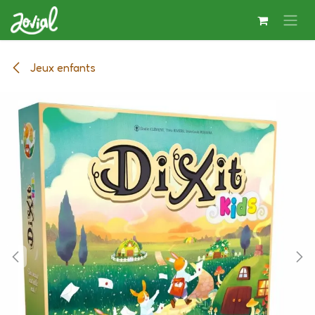
Se rendre au contenu
Jeux enfants