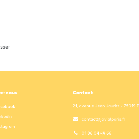
esser
ez-nous
Contact
21, avenue Jean Jaurès - 75019 
acebook
nkedIn
contact@jovialparis.fr
stagram
01 86 04 44 66