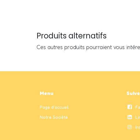
Produits alternatifs
Ces autres produits pourraient vous intér
Menu
Suiv
Page
d'accueil
F
Notre Société
Li
In