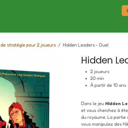
Réservation
Offre entreprise et groupes
Évènements
 de stratégie pour 2 joueurs
Hidden Leaders - Duel
Hidden Le
2 joueurs
20 min
À partir de 10 ans
Dans le jeu
Hidden Le
et vous cherchez à éte
du royaume. La partie 
vous manipulez des Hér