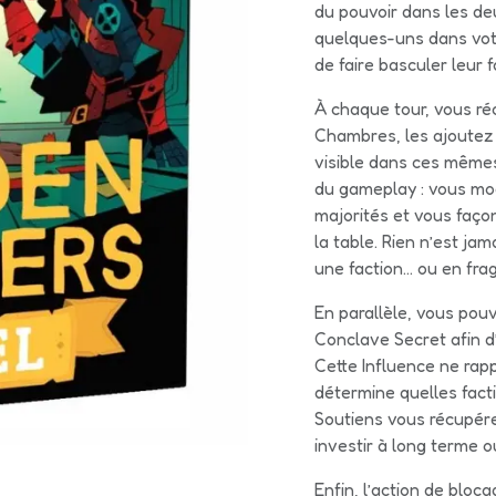
du pouvoir dans les de
quelques-uns dans votr
de faire basculer leur 
À chaque tour, vous ré
Chambres, les ajoutez 
visible dans ces mêmes
du gameplay : vous mod
majorités et vous façon
la table. Rien n’est ja
une faction… ou en frag
En parallèle, vous pou
Conclave Secret afin d
Cette Influence ne rap
détermine quelles facti
Soutiens vous récupére
investir à long terme
Enfin, l’action de bloc