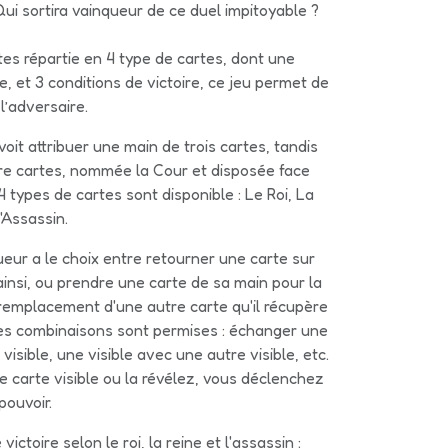
ui sortira vainqueur de ce duel impitoyable ?
es répartie en 4 type de cartes, dont une
le, et 3 conditions de victoire, ce jeu permet de
l’adversaire.
oit attribuer une main de trois cartes, tandis
re cartes, nommée la Cour et disposée face
4 types de cartes sont disponible : Le Roi, La
'Assassin.
ueur a le choix entre retourner une carte sur
t ainsi, ou prendre une carte de sa main pour la
 remplacement d'une autre carte qu'il récupère
es combinaisons sont permises : échanger une
isible, une visible avec une autre visible, etc.
 carte visible ou la révélez, vous déclenchez
ouvoir.
 victoire selon le roi, la reine et l'assassin :