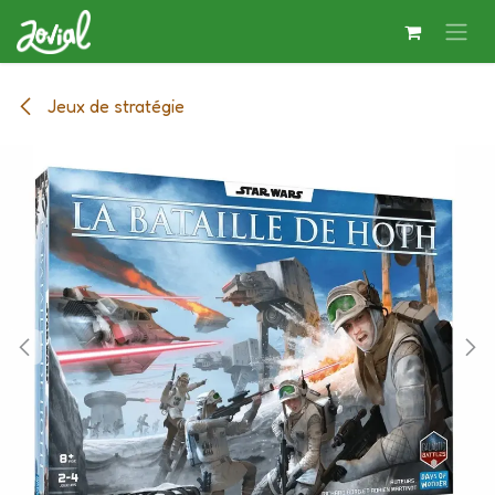
Se rendre au contenu
Jeux de stratégie