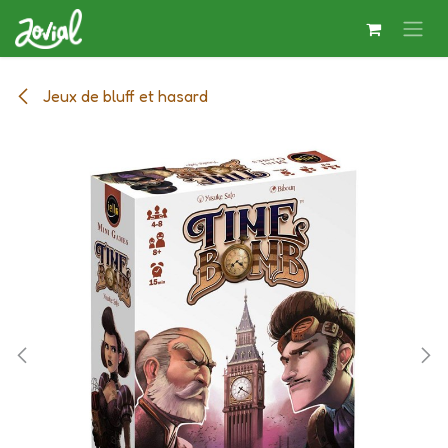
Se rendre au contenu
Jeux de bluff et hasard